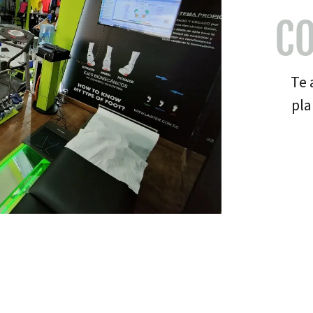
C
Te 
pla